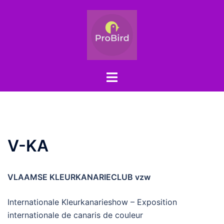
Aller
au
contenu
Ouvrir/fermer
le
menu
V-KA
VLAAMSE KLEURKANARIECLUB vzw
Internationale Kleurkanarieshow – Exposition
internationale de canaris de couleur