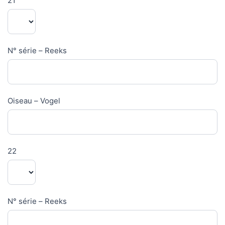
21
N° série – Reeks
Oiseau – Vogel
22
N° série – Reeks