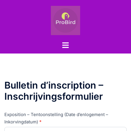
Aller
au
contenu
Ouvrir/fermer
le
menu
Bulletin d’inscription –
Inschrijvingsformulier
Exposition – Tentoonstelling (Date d’enlogement –
Inscription
Inkorvingdatum)
*