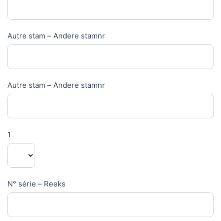
Autre stam – Andere stamnr
Autre stam – Andere stamnr
1
N° série – Reeks