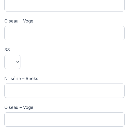
Oiseau – Vogel
38
N° série – Reeks
Oiseau – Vogel