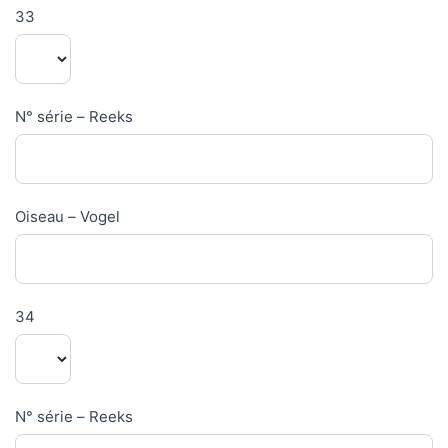
33
N° série – Reeks
Oiseau – Vogel
34
N° série – Reeks