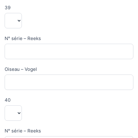
39
N° série – Reeks
Oiseau – Vogel
40
N° série – Reeks