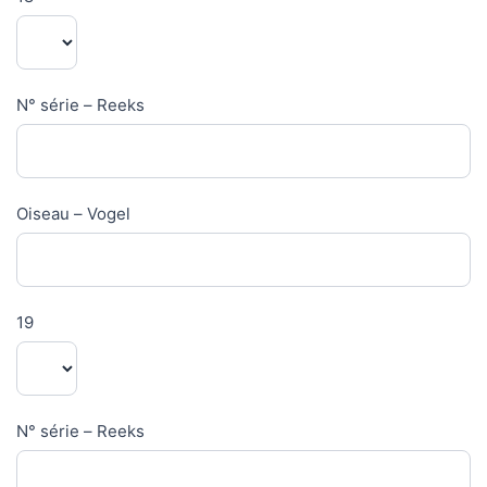
N° série – Reeks
Oiseau – Vogel
19
N° série – Reeks