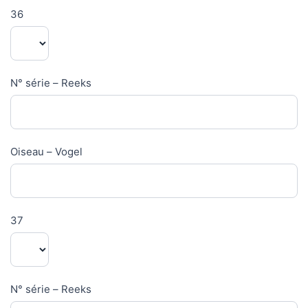
36
N° série – Reeks
Oiseau – Vogel
37
N° série – Reeks