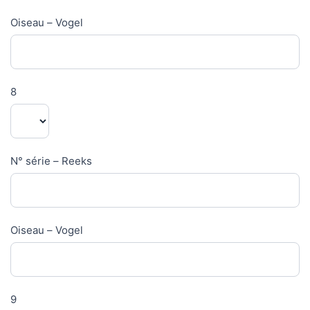
Oiseau – Vogel
8
N° série – Reeks
Oiseau – Vogel
9