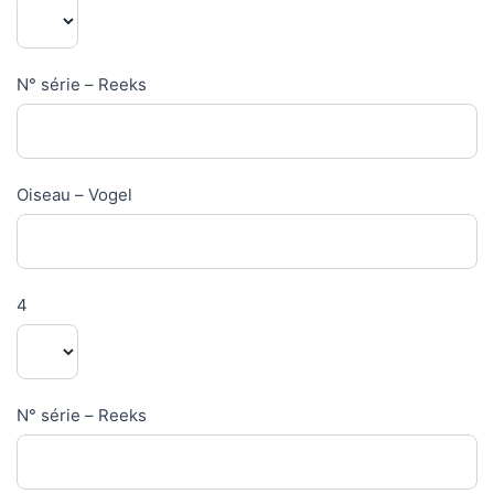
N° série – Reeks
Oiseau – Vogel
4
N° série – Reeks