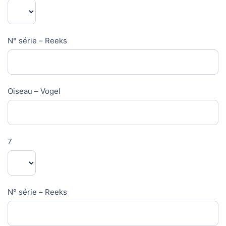
N° série – Reeks
Oiseau – Vogel
7
N° série – Reeks