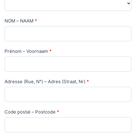
NOM – NAAM
*
Prénom – Voornaam
*
Adresse (Rue, N°) – Adres (Straat, Nr)
*
Code postal – Postcode
*